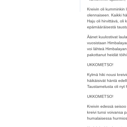
Kreivin oli kumminkin 
olennaiseen. Kaikki hän
Haju oli hirvittävä, ol
epämääräisestä taust
Äänet kuulostivat laul
vuosistaan Himbalayan
voi lähteä Himbalayan h
pakottanut heidät töih
UKKOMETSO!
Kylmä hiki nousi kreiv
häikäisivät häntä edel
Taustamelusta oli nyt
UKKOMETSO!
Kreivin edessä seisoo
kreivi tunsi voivansa
humalaisessa hurmios