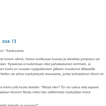
 osa 13
uko-" Kaukoranta
ivät kreivin silmiä, hänen kurkkuaan kuivasi ja äänekäs jumputus sai
än. Kyseessä ei kuitenkaan ollut pahalaatuinen kohmelo, ei
inen kreivi on vuosien ryyppäämisen jälkeen muuttunut tällaiswlle
. Heikko olo johtui myrkytetystä ananaasta, jonka kolmipäinen klovni oli
a kreivi yritti koota itseään: "Missä olen? En voi uskoa että tapasin
äisen klovnin! Mutta miksi hän välittömästi myrkyttäisi minut
 mikä helvetti on ananaa?"