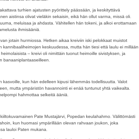
lakattava turhien ajatusten pyörittely päässään, ja keskityttävä
en aistinsa olivat vieläkin sekaisin, eikä hän ollut varma, missä oli.
i kuuma, meluisaa ja ahdasta. Vähitellen hän tokeni, ja alkoi erottamaan
amelusta ihmisääniä.
avan jotain hurmiossa. Hetken aikaa kreiviin iski pelokkaat muistot
 kannibaaliheimojen keskuudessa, mutta hän tiesi että laulu ei millään
eimolaisista – kreivi oli nimittäin tuonut heimoille sivistyksen, ja
in banaaniplantaaseilleen.
in kasvoille, kun hän edelleen kipusi lähemmäs todellisuutta. Valot
leen, mutta ympäristön havannointi ei enää tuntunut yhtä vaikealta.
 helpompi hahmottaa selkeitä ääniä.
 kiiltokuvamainen Pate Mustajärvi, Popedan keulahahmo. Välittömästi
 pahoin, kun huomasi ympärillään olevan rahvaan joukon, joka
sa lauloi Paten mukana.